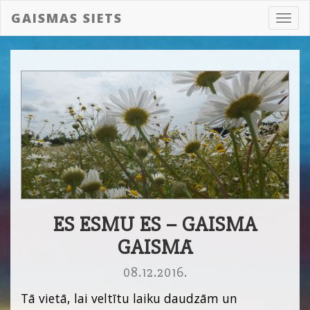
GAISMAS SIETS
Toggl
navig
ES ESMU ES – GAISMA
GAISMĀ
08.12.2016.
Tā vietā, lai veltītu laiku daudzām un