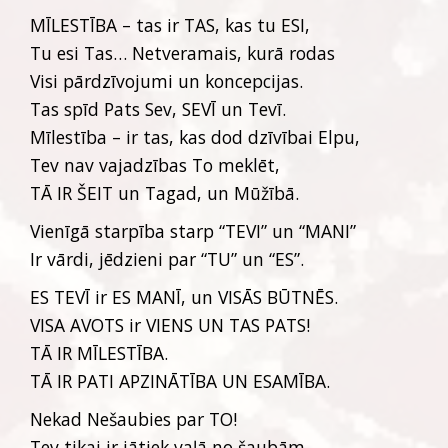
MĪLESTĪBA – tas ir TAS, kas tu ESI,
Tu esi Tas… Netveramais, kurā rodas
Visi pārdzīvojumi un koncepcijas.
Tas spīd Pats Sev, SEVĪ un Tevī.
Mīlestība – ir tas, kas dod dzīvībai Elpu,
Tev nav vajadzības To meklēt,
TĀ IR ŠEIT un Tagad, un Mūžībā.
Vienīgā starpība starp “TEVI” un “MANI”
Ir vārdi, jēdzieni par “TU” un “ES”.
ES TEVĪ ir ES MANĪ, un VISĀS BŪTNĒS.
VISA AVOTS ir VIENS UN TAS PATS!
TĀ IR MĪLESTĪBA.
TĀ IR PATI APZINĀTĪBA UN ESAMĪBA.
Nekad Nešaubies par TO!
Tev tikai ir jātiek vaļā no šaubām,