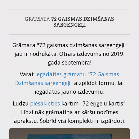
GRĀMATA
72 GAISMAS DZIMŠANAS
SARGEŅĢEĻI
Grāmata "72 gaismas dzimšanas sargeņģeļi"
jau ir nodrukāta. Otrais izdevums no 2019.
gada septembra!
Varat
iegādāties grāmatu "72 Gaismas
Dzimšanas sargeņģeļi"
aizpildot formu, lai
iegādātos jauno izdevumu.
Lūdzu
piesakieties
kārtīm "72 eņģeļu kārtis".
Līdzi nāk grāmatiņa ar kāršu nozīmes
aprakstu. Šobrīd visi komplekti ir izpārdoti.