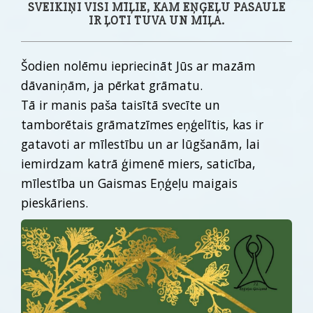
SVEIKIŅI VISI MĪĻIE, KAM EŅĢEĻU PASAULE
IR ĻOTI TUVA UN MĪĻA.
Šodien nolēmu iepriecināt Jūs ar mazām
dāvaniņām, ja pērkat grāmatu.
Tā ir manis paša taisītā svecīte un
tamborētais grāmatzīmes eņģelītis, kas ir
gatavoti ar mīlestību un ar lūgšanām, lai
iemirdzam katrā ģimenē miers, saticība,
mīlestība un Gaismas Eņģeļu maigais
pieskāriens.