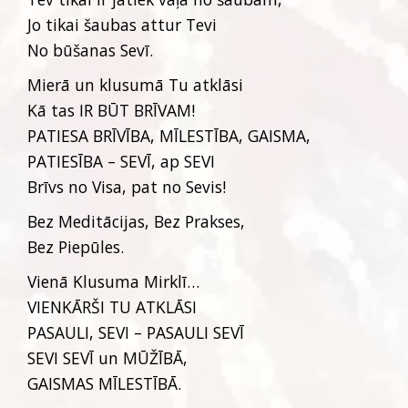
Jo tikai šaubas attur Tevi
No būšanas Sevī.
Mierā un klusumā Tu atklāsi
Kā tas IR BŪT BRĪVAM!
PATIESA BRĪVĪBA, MĪLESTĪBA, GAISMA,
PATIESĪBA – SEVĪ, ap SEVI
Brīvs no Visa, pat no Sevis!
Bez Meditācijas, Bez Prakses,
Bez Piepūles.
Vienā Klusuma Mirklī…
VIENKĀRŠI TU ATKLĀSI
PASAULI, SEVI – PASAULI SEVĪ
SEVI SEVĪ un MŪŽĪBĀ,
GAISMAS MĪLESTĪBĀ.