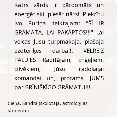
Katrs vārds ir pārdomāts un
enerģētiski piesātināts! Piekrītu
Ivo Puriņa teiktajam: "ŠĪ IR
GRĀMATA, LAI PAKĀPTOS!!!" Lai
veicas Jūsu turpmākajā, plašajā
ezoteriķes darbā!!! VĒLREIZ
PALDIES Radītājam, Eņģeļiem,
cilvēkiem, Jūsu radošajai
komandai un, protams, JUMS
par BRĪNIŠĶĪGO GRĀMATU!!!
Cieņā, Sandra (skolotāja, astroloģijas
studente)